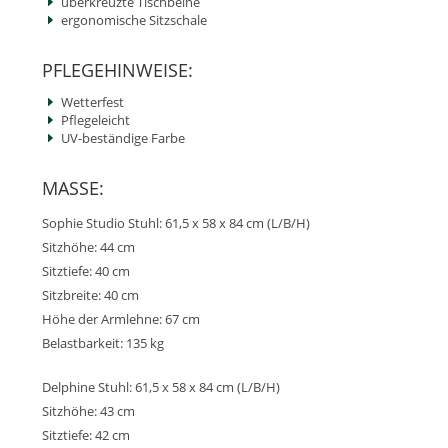
überkreuzte Tischbeine
ergonomische Sitzschale
PFLEGEHINWEISE:
Wetterfest
Pflegeleicht
UV-beständige Farbe
MASSE:
Sophie Studio Stuhl: 61,5 x 58 x 84 cm (L/B/H)
Sitzhöhe: 44 cm
Sitztiefe: 40 cm
Sitzbreite: 40 cm
Höhe der Armlehne: 67 cm
Belastbarkeit: 135 kg
Delphine Stuhl: 61,5 x 58 x 84 cm (L/B/H)
Sitzhöhe: 43 cm
Sitztiefe: 42 cm