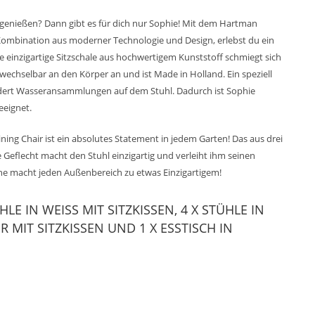
enießen? Dann gibt es für dich nur Sophie! Mit dem Hartman
 Kombination aus moderner Technologie und Design, erlebst du ein
e einzigartige Sitzschale aus hochwertigem Kunststoff schmiegt sich
wechselbar an den Körper an und ist Made in Holland. Ein speziell
dert Wasseransammlungen auf dem Stuhl. Dadurch ist Sophie
eeignet.
ining Chair ist ein absolutes Statement in jedem Garten! Das aus drei
eflecht macht den Stuhl einzigartig und verleiht ihm seinen
ine macht jeden Außenbereich zu etwas Einzigartigem!
LE IN WEISS MIT SITZKISSEN, 4 X STÜHLE IN W
MIT SITZKISSEN UND 1 X ESSTISCH IN TE