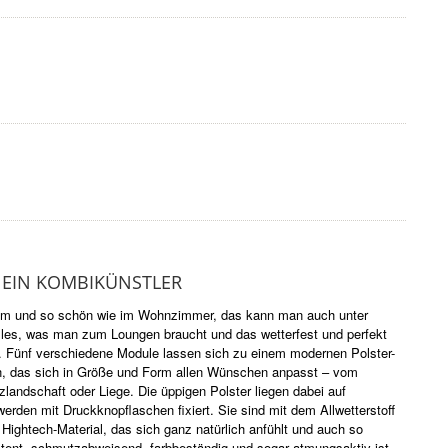
 EIN KOMBIKÜNSTLER
uem und so schön wie im Wohnzimmer, das kann man auch unter
les, was man zum Loungen braucht und das wetterfest und perfekt
n. Fünf verschiedene Module lassen sich zu einem modernen Polster-
n, das sich in Größe und Form allen Wünschen anpasst – vom
zlandschaft oder Liege. Die üppigen Polster liegen dabei auf
erden mit Druckknopflaschen fixiert. Sie sind mit dem Allwetterstoff
 Hightech-Material, das sich ganz natürlich anfühlt und auch so
stent, schmutzabweisend, farbbeständig und sogar atmungsaktiv ist.