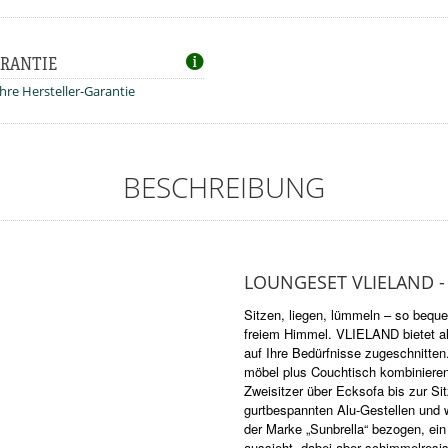
RANTIE
ahre Hersteller-Garantie
BESCHREIBUNG
LOUNGESET VLIELAND -
Sitzen, liegen, lümmeln – so beq
freiem Himmel. VLIELAND bietet al
auf Ihre Bedürfnisse zugeschnitte
möbel plus Couchtisch kombiniere
Zweisitzer über Ecksofa bis zur Sit
gurtbespannten Alu-Gestellen und w
der Marke „Sunbrella“ bezogen, ein
aussieht, dabei aber schimmelresi