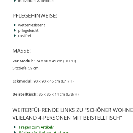
individuell & flexibel
PFLEGEHINWEISE:
wetterresistent
pflegeleicht
rostfrei
MASSE:
2er Modul:
174 x 90 x 45 cm (B/T/H)
Sitztiefe: 59 cm
Eckmodul:
90 x 90 x 45 cm (B/T/H)
Beistelltisch:
85 x 85 x 14 cm (L/B/H)
WEITERFÜHRENDE LINKS ZU "SCHÖNER WOHN
VLIELAND 4-PERSONEN MIT BEISTELLTISCH"
Fragen zum Artikel?
Weitere Artikel von Hartman