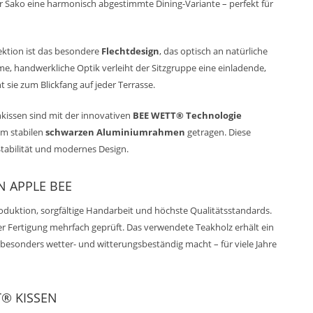
r Sako eine harmonisch abgestimmte Dining-Variante – perfekt für
lektion ist das besondere
Flechtdesign
, das optisch an natürliche
e, handwerkliche Optik verleiht der Sitzgruppe eine einladende,
sie zum Blickfang auf jeder Terrasse.
kissen sind mit der innovativen
BEE WETT® Technologie
em stabilen
schwarzen Aluminiumrahmen
getragen. Diese
Stabilität und modernes Design.
N APPLE BEE
roduktion, sorgfältige Handarbeit und höchste Qualitätsstandards.
r Fertigung mehrfach geprüft. Das verwendete Teakholz erhält ein
es besonders wetter- und witterungsbeständig macht – für viele Jahre
T® KISSEN