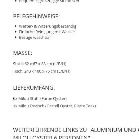
Bequeme, großzügige Sitzpolster
PFLEGEHINWEISE:
Wetter- & Witterungsbeständig
Einfache Reinigung mit Wasser
Bezüge waschbar
MASSE:
Stuhl: 62 x 67 x 83 cm (L/B/H)
Tisch: 240 x 100 x 76 cm (L/B/H)
LIEFERUMFANG:
6x Milou Stuhl (Farbe Qyster)
1x Milou Esstisch (Gestell Oyster, Platte Teak)
WEITERFÜHRENDE LINKS ZU "ALUMINIUM UND 
MILOU OYSTER 6 PERSONEN"