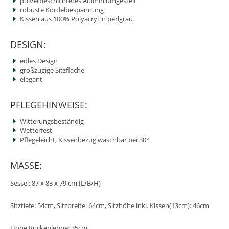
pulverbeschichtetes Aluminiumgestell
robuste Kordelbespannung
Kissen aus 100% Polyacryl in perlgrau
DESIGN:
edles Design
großzügige Sitzfläche
elegant
PFLEGEHINWEISE:
Witterungsbeständig
Wetterfest
Pflegeleicht, Kissenbezug waschbar bei 30°
MASSE:
Sessel: 87 x 83 x 79 cm (L/B/H)
Sitztiefe: 54cm, Sitzbreite: 64cm, Sitzhöhe inkl. Kissen(13cm): 46cm
Höhe Rückenlehne: 35cm