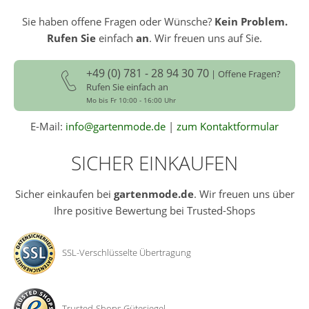
Sie haben offene Fragen oder Wünsche?
Kein Problem.
Rufen Sie
einfach
an
. Wir freuen uns auf Sie.
+49 (0) 781 - 28 94 30 70
| Offene Fragen?
Rufen Sie einfach an
Mo bis Fr 10:00 - 16:00 Uhr
E-Mail:
info@gartenmode.de
|
zum Kontaktformular
SICHER EINKAUFEN
Sicher einkaufen bei
gartenmode.de
. Wir freuen uns über
Ihre positive Bewertung bei Trusted-Shops
SSL-Verschlüsselte Übertragung
Trusted-Shops Gütesiegel