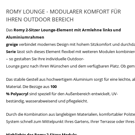
ROMY LOUNGE - MODULARER KOMFORT FÜR
IHREN OUTDOOR BEREICH
Das
Romy 2-
Sitzer
Lounge-
Element
mit
Armlehne
links und
Aluminiumrahmen
greige
verbindet
modernes
Design
mit
hohem
Sitzkomfort
und
durchd
Serie
lässt
sich
dieses
Element
flexibel
mit
weiteren
Modulen
kombinier
–
so
gestalten
Sie
Ihre
individuelle
Outdoor-
Lounge
ganz
nach
Ihren
Wünschen
und
dem
verfügbaren
Platz.
Ob
gem
Das
stabile
Gestell
aus
hochwertigem
Aluminium
sorgt
für
eine
leichte,
a
Material.
Die
Bezüge
aus
100
%
Polyacryl
sind
speziell
für
den
Außenbereich
entwickelt,
UV-
beständig,
wasserabweisend
und
pflegeleicht.
Durch
die
Kombination
aus
langlebigen
Materialien,
komfortabler
Polst
System
schnell
zum
Mittelpunkt
Ihres
Gartens,
Ihrer
Terrasse
oder
Ihre
Highlights
des
Romy 2-
Sitzer
Moduls: