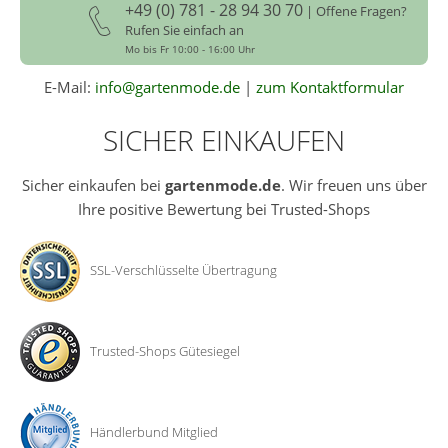
+49 (0) 781 - 28 94 30 70
| Offene Fragen?
Rufen Sie einfach an
Mo bis Fr 10:00 - 16:00 Uhr
E-Mail:
info@gartenmode.de
|
zum Kontaktformular
SICHER EINKAUFEN
Sicher einkaufen bei
gartenmode.de
. Wir freuen uns über
Ihre positive Bewertung bei Trusted-Shops
SSL-Verschlüsselte Übertragung
Trusted-Shops Gütesiegel
Händlerbund Mitglied