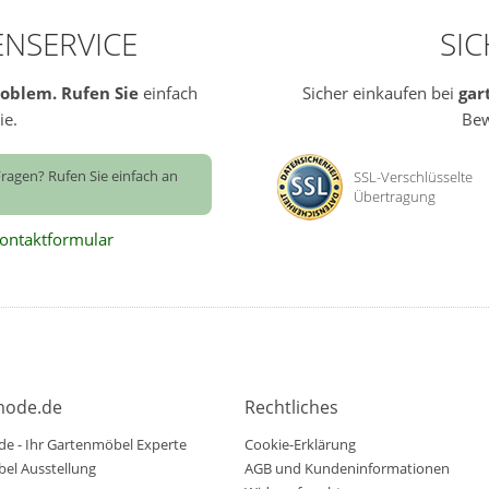
NSERVICE
SI
roblem.
Rufen Sie
einfach
Sicher einkaufen bei
gar
ie.
Bew
ragen? Rufen Sie einfach an
SSL-Verschlüsselte
Übertragung
ontaktformular
mode.de
Rechtliches
e - Ihr Gartenmöbel Experte
Cookie-Erklärung
el Ausstellung
AGB und Kundeninformationen