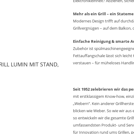
Elektronikeinheit? Abziehen, sicher
Mehr als ein Grill – ein Statem
Modernes Design trifft auf durchd
Grillvergnügen – auf dem Balkon, 
Einfache Reinigung & smarte 
Zubehör ist spülmaschinengeeignet
Fettauffangschale lässt sich leic
verstauen – für müheloses Handlin
ILL LUMIN MIT STAND,
Seit 1952 zelebrieren wir das pe
mit erstklassigem Know-how, einzi
„Webern“. Kein anderer Grillherst
blicken wie Weber. So wie wir aus 
so entwickeln wir die gesamte Grill
umfassendsten Produkt- und Servi
für Innovation rund ums Grillen, pe