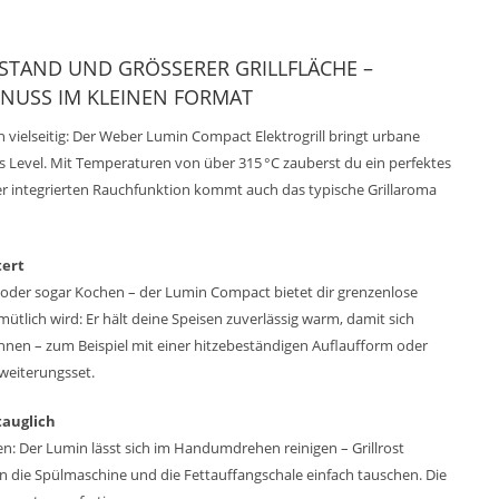
STAND UND GRÖSSERER GRILLFLÄCHE – G
USS IM KLEINEN FORMAT
 vielseitig: Der Weber Lumin Compact Elektrogrill bringt urbane
s Level. Mit Temperaturen von über 315 °C zauberst du ein perfektes
er integrierten Rauchfunktion kommt auch das typische Grillaroma
tert
der sogar Kochen – der Lumin Compact bietet dir grenzenlose
tlich wird: Er hält deine Speisen zuverlässig warm, damit sich
nnen – zum Beispiel mit einer hitzebeständigen Auflaufform oder
weiterungsset.
tauglich
en: Der Lumin lässt sich im Handumdrehen reinigen – Grillrost
 die Spülmaschine und die Fettauffangschale einfach tauschen. Die