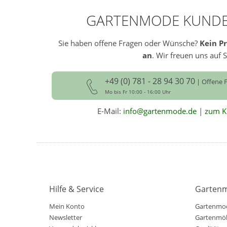
GARTENMODE KUNDE
Sie haben offene Fragen oder Wünsche?
Kein P
an
. Wir freuen uns auf S
+49 (0) 781 - 28 94 30 70
| Offene F
Mo bis Fr 10:00 - 16:00 Uhr
E-Mail:
info@gartenmode.de
|
zum K
Hilfe & Service
Garten
Mein Konto
Gartenmod
Newsletter
Gartenmöb