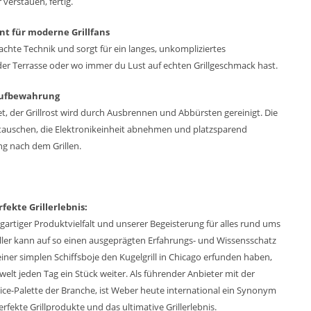
 verstauen, fertig.
ent für moderne Grillfans
achte Technik und sorgt für ein langes, unkompliziertes
der Terrasse oder wo immer du Lust auf echten Grillgeschmack hast.
Aufbewahrung
, der Grillrost wird durch Ausbrennen und Abbürsten gereinigt. Die
ht tauschen, die Elektronikeinheit abnehmen und platzsparend
g nach dem Grillen.
rfekte Grillerlebnis:
gartiger Produktvielfalt und unserer Begeisterung für alles rund ums
eller kann auf so einen ausgeprägten Erfahrungs- und Wissensschatz
einer simplen Schiffsboje den Kugelgrill in Chicago erfunden haben,
welt jeden Tag ein Stück weiter. Als führender Anbieter mit der
ce-Palette der Branche, ist Weber heute international ein Synonym
rfekte Grillprodukte und das ultimative Grillerlebnis.