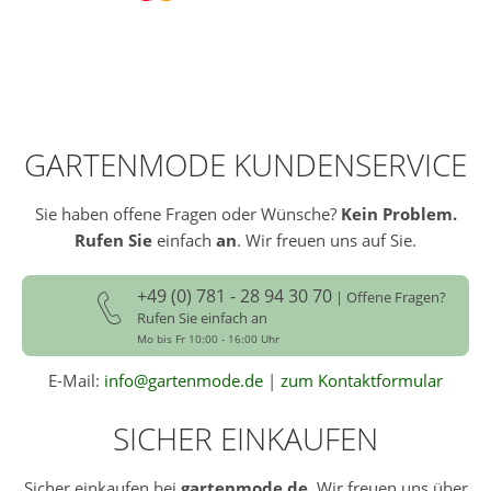
GARTENMODE KUNDENSERVICE
Sie haben offene Fragen oder Wünsche?
Kein Problem.
Rufen Sie
einfach
an
. Wir freuen uns auf Sie.
+49 (0) 781 - 28 94 30 70
| Offene Fragen?
Rufen Sie einfach an
Mo bis Fr 10:00 - 16:00 Uhr
E-Mail:
info@gartenmode.de
|
zum Kontaktformular
SICHER EINKAUFEN
Sicher einkaufen bei
gartenmode.de
. Wir freuen uns über