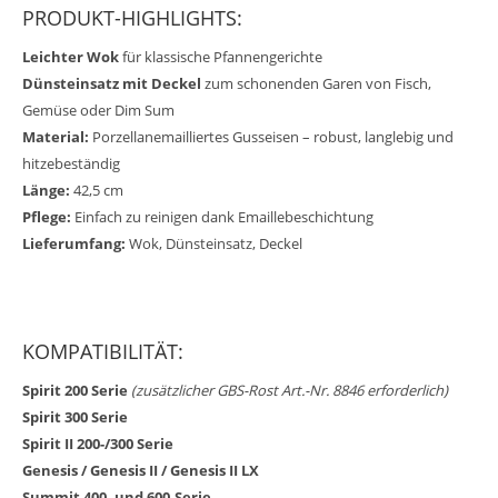
PRODUKT-HIGHLIGHTS:
Leichter Wok
für klassische Pfannengerichte
Dünsteinsatz mit Deckel
zum schonenden Garen von Fisch,
Gemüse oder Dim Sum
Material:
Porzellanemailliertes Gusseisen – robust, langlebig und
hitzebeständig
Länge:
42,5 cm
Pflege:
Einfach zu reinigen dank Emaillebeschichtung
Lieferumfang:
Wok, Dünsteinsatz, Deckel
KOMPATIBILITÄT:
Spirit 200 Serie
(zusätzlicher GBS-Rost Art.-Nr. 8846 erforderlich)
Spirit 300 Serie
Spirit II 200-/300 Serie
Genesis / Genesis II / Genesis II LX
Summit 400- und 600-Serie