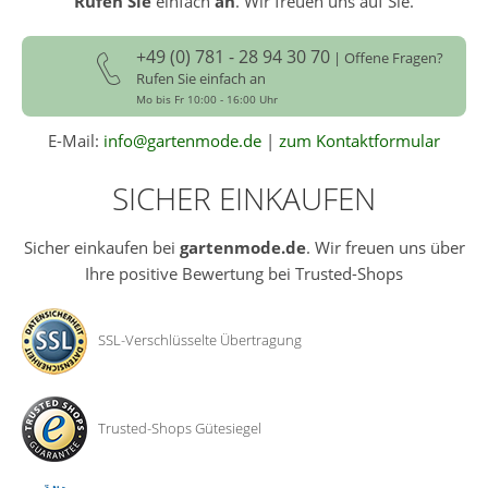
Rufen Sie
einfach
an
. Wir freuen uns auf Sie.
+49 (0) 781 - 28 94 30 70
| Offene Fragen?
Rufen Sie einfach an
Mo bis Fr 10:00 - 16:00 Uhr
E-Mail:
info@gartenmode.de
|
zum Kontaktformular
SICHER EINKAUFEN
Sicher einkaufen bei
gartenmode.de
. Wir freuen uns über
Ihre positive Bewertung bei Trusted-Shops
SSL-Verschlüsselte Übertragung
Trusted-Shops Gütesiegel