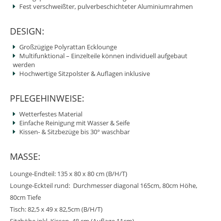
Fest verschweißter, pulverbeschichteter Aluminiumrahmen
DESIGN:
Großzügige Polyrattan Ecklounge
Multifunktional – Einzelteile können individuell aufgebaut
werden
Hochwertige Sitzpolster & Auflagen inklusive
PFLEGEHINWEISE:
Wetterfestes Material
Einfache Reinigung mit Wasser & Seife
Kissen- & Sitzbezüge bis 30° waschbar
MASSE:
Lounge-Endteil: 135 x 80 x 80 cm (B/H/T)
Lounge-Eckteil rund: Durchmesser diagonal 165cm, 80cm Höhe,
80cm Tiefe
Tisch: 82,5 x 49 x 82,5cm (B/H/T)
Sitzhöhe inkl. Kissen 48 cm (Auflage 11cm)