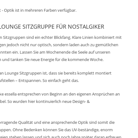
 - Optik ist in mehreren Farben verfügbar.
 LOUNGE SITZGRUPPE FÜR NOSTALGIKER
Sitzgruppen sind ein echter Blickfang. Klare Linien kombiniert mit
en jedoch nicht nur optisch, sondern laden auch zu gemütlichen
nten ein. Lassen Sie am Wochenende die Seele auf unseren
 und tanken Sie neue Energie für die kommende Woche.
an Lounge Sitzgruppen ist, dass sie bereits komplett montiert
fstellen – Entspannen. So einfach geht das.
ke essella entsprechen von Beginn an den eigenen Ansprüchen an
el. So wurden hier kontinuierlich neue Design- &
rragende Qualität und eine ansprechende Optik sind somit die
uppen. Ohne Bedenken können Sie das UV-beständige, enorm
reien stehen lassen und sich auch noch Jahre später daran erfreuen.