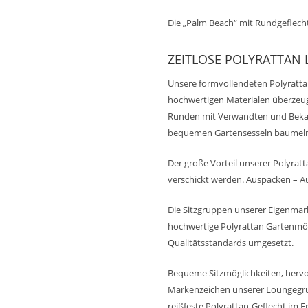
Die „Palm Beach“ mit Rundgeflecht
ZEITLOSE POLYRATTAN
Unsere formvollendeten Polyrattan 
hochwertigen Materialen überzeug
Runden mit Verwandten und Bekan
bequemen Gartensesseln baumeln
Der große Vorteil unserer Polyratt
verschickt werden. Auspacken – Au
Die Sitzgruppen unserer Eigenmar
hochwertige Polyrattan Gartenmöb
Qualitätsstandards umgesetzt.
Bequeme Sitzmöglichkeiten, hervo
Markenzeichen unserer Loungegr
reißfeste Polyrattan-Geflecht im F