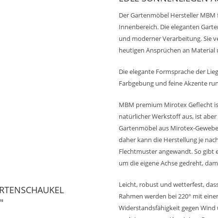
Der Gartenmöbel Hersteller MBM f
Innenbereich. Die eleganten Garte
und moderner Verarbeitung. Sie 
heutigen Ansprüchen an Materia
Die elegante Formsprache der Lieg
Farbgebung und feine Akzente runde
MBM premium Mirotex Geflecht ist e
natürlicher Werkstoff aus, ist abe
Gartenmöbel aus Mirotex-Gewebe
daher kann die Herstellung je nac
Flechtmuster angewandt. So gibt es
um die eigene Achse gedreht, damit
Leicht, robust und wetterfest, d
ARTENSCHAUKEL
Rahmen werden bei 220° mit einer
"
Widerstandsfähigkeit gegen Wind 