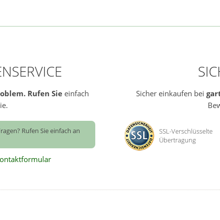
NSERVICE
SI
roblem.
Rufen Sie
einfach
Sicher einkaufen bei
gar
ie.
Bew
ragen? Rufen Sie einfach an
SSL-Verschlüsselte
Übertragung
ontaktformular