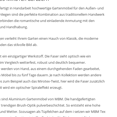
ertigt in Handarbeit hochwertige Gartenmöbel für den Außen- und
nliegen sind die perfekte Kombination aus traditionellem Handwerk
verbinden die romantische und einladende Anmutung mit den
l und Handhabung.
en verleiht Ihrem Garten einen Hauch von Klassik, die moderne
n das stilvolle Bild ab.
in einzigartiger Werkstoff. Die Faser sieht optisch wie ein
r im Vergleich wetterfest, robust und deutlich bequemer.
 werden von Hand, aus einem durchgehenden Faden gearbeitet,
h Möbel bis zu fünf Tage dauern. Je nach Kollektion werden andere
 zum Beispiel auch das Mirotex-Twist, hier wird die Faser zusätzlich
 wird ein optischer Spiraleffekt erzeugt.
ass sind Aluminium Gartenmöbel von MBM. Die handgefertigten
 trendigen Brush-Optik pulverbeschichtet. So entsteht eine hohe
und Wetter. Sozusagen als Tüpfelchen auf dem i setzen wir MBM Tex