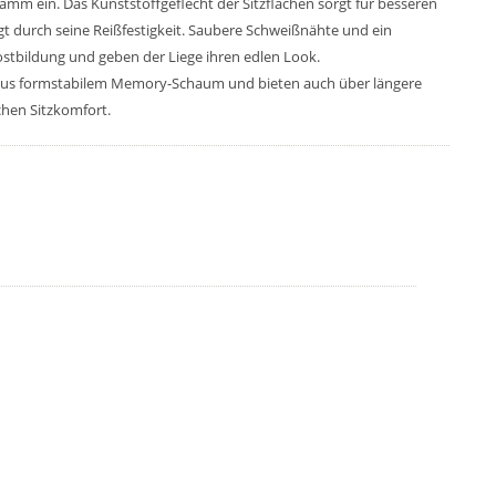
m ein. Das Kunststoffgeflecht der Sitzflächen sorgt für besseren
t durch seine Reißfestigkeit. Saubere Schweißnähte und ein
ostbildung und geben der Liege ihren edlen Look.
d aus formstabilem Memory-Schaum und bieten auch über längere
hen Sitzkomfort.