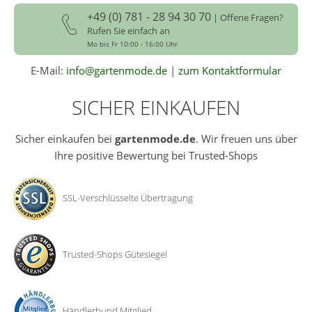
+49 (0) 781 - 28 94 30 70
| Offene Fragen?
Rufen Sie einfach an
Mo bis Fr 10:00 - 16:00 Uhr
E-Mail:
info@gartenmode.de
|
zum Kontaktformular
SICHER EINKAUFEN
Sicher einkaufen bei
gartenmode.de
. Wir freuen uns über
Ihre positive Bewertung bei Trusted-Shops
SSL-Verschlüsselte Übertragung
Trusted-Shops Gütesiegel
Händlerbund Mitglied