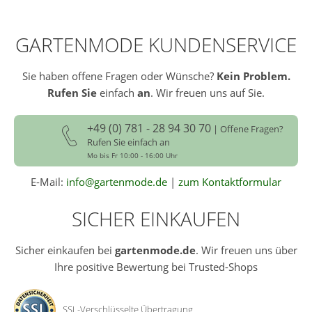
GARTENMODE KUNDENSERVICE
Sie haben offene Fragen oder Wünsche?
Kein Problem.
Rufen Sie
einfach
an
. Wir freuen uns auf Sie.
+49 (0) 781 - 28 94 30 70
| Offene Fragen?
Rufen Sie einfach an
Mo bis Fr 10:00 - 16:00 Uhr
E-Mail:
info@gartenmode.de
|
zum Kontaktformular
SICHER EINKAUFEN
Sicher einkaufen bei
gartenmode.de
. Wir freuen uns über
Ihre positive Bewertung bei Trusted-Shops
SSL-Verschlüsselte Übertragung