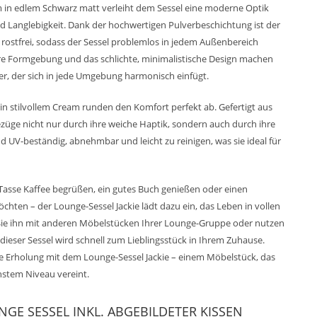
m in edlem Schwarz matt verleiht dem Sessel eine moderne Optik
und Langlebigkeit. Dank der hochwertigen Pulverbeschichtung ist der
ostfrei, sodass der Sessel problemlos in jedem Außenbereich
are Formgebung und das schlichte, minimalistische Design machen
iter, der sich in jede Umgebung harmonisch einfügt.
 in stilvollem Cream runden den Komfort perfekt ab. Gefertigt aus
züge nicht nur durch ihre weiche Haptik, sondern auch durch ihre
nd UV-beständig, abnehmbar und leicht zu reinigen, was sie ideal für
 Tasse Kaffee begrüßen, ein gutes Buch genießen oder einen
ten – der Lounge-Sessel Jackie lädt dazu ein, das Leben in vollen
Sie ihn mit anderen Möbelstücken Ihrer Lounge-Gruppe oder nutzen
 – dieser Sessel wird schnell zum Lieblingsstück in Ihrem Zuhause.
ure Erholung mit dem Lounge-Sessel Jackie – einem Möbelstück, das
hstem Niveau vereint.
NGE SESSEL INKL. ABGEBILDETER KISSEN